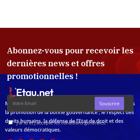
Abonnez-vous pour recevoir les
dernières news et offres
promotionnelles !
Média d'investigation ivoirien résolument engagé dans
Souscrire
la promotion de la bonne gouvernance , le respect des
droits humains, la défense de l’Etat de droit et des
J'ai lu et j'accepte les conditions générales.
valeurs démocratiques.