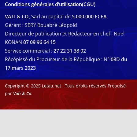
Conditions générales d’utilisation(CGU)
VATI & CO,
Sarl au capital de
5.000.000 FCFA
Gérant : SERY Bouabré Léopold
Directeur de publication et Rédacteur en chef : Noel
KONAN
07 09 96 64 15
Service commercial :
27 22 31 38 02
Récépissé du Procureur de la République : N°
08D du
17 mars 2023
Copyright © 2025
Letau.net
. Tous droits réservés.Propulsé
par
Vati & Co
.