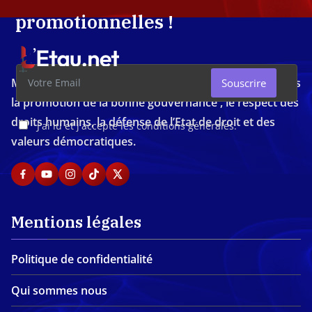
promotionnelles !
Média d'investigation ivoirien résolument engagé dans
Souscrire
la promotion de la bonne gouvernance , le respect des
droits humains, la défense de l’Etat de droit et des
J'ai lu et j'accepte les conditions générales.
valeurs démocratiques.
Mentions légales
Politique de confidentialité
Qui sommes nous