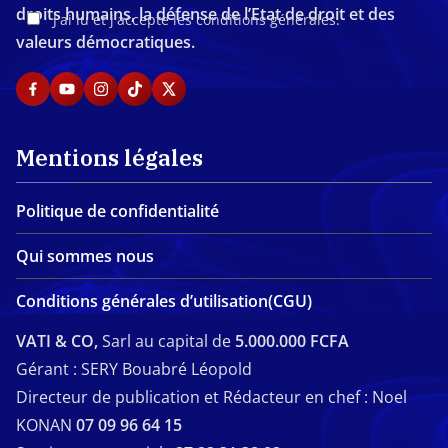
droits humains, la défense de l’Etat de droit et des
J'ai lu et j'accepte les conditions générales.
valeurs démocratiques.
Mentions légales
Politique de confidentialité
Qui sommes nous
Conditions générales d’utilisation(CGU)
VATI & CO,
Sarl au capital de
5.000.000 FCFA
Gérant : SERY Bouabré Léopold
Directeur de publication et Rédacteur en chef : Noel
KONAN
07 09 96 64 15