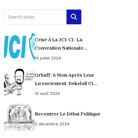
Rechercher
Crise À La JCI-CI : La
Convention Nationale
Provisoirement Suspendue
10 juillet 2024
Orbaff : 6 Mois Après Leur
Licenciement, Dekeloil CI
Propose À Ses Ex-Ouvriers Un
10 août 2024
Règlement À L’amiable !
Recentrer Le Débat Politique
2 décembre 2024