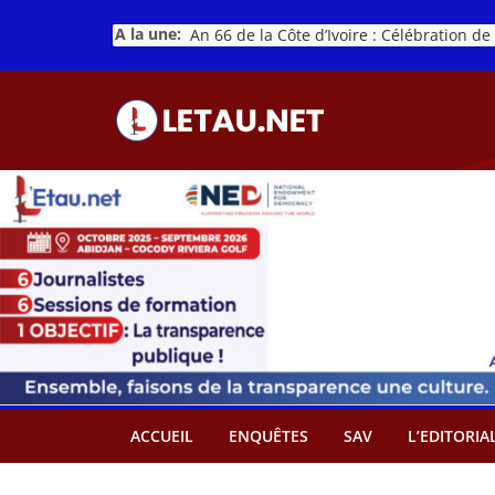
Passer
A la une:
au
contenu
ACCUEIL
ENQUÊTES
SAV
L’EDITORIA