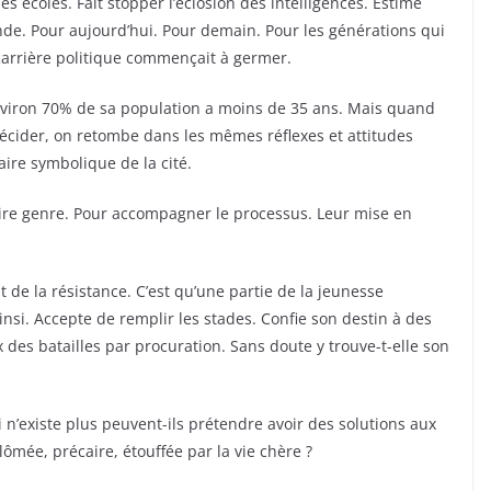
es écoles. Fait stopper l’éclosion des intelligences. Estimé
nde. Pour aujourd’hui. Pour demain. Pour les générations qui
carrière politique commençait à germer.
 Environ 70% de sa population a moins de 35 ans. Mais quand
décider, on retombe dans les mêmes réflexes et attitudes
aire symbolique de la cité.
aire genre. Pour accompagner le processus. Leur mise en
t de la résistance. C’est qu’une partie de la jeunesse
ainsi. Accepte de remplir les stades. Confie son destin à des
es batailles par procuration. Sans doute y trouve-t-elle son
existe plus peuvent-ils prétendre avoir des solutions aux
mée, précaire, étouffée par la vie chère ?