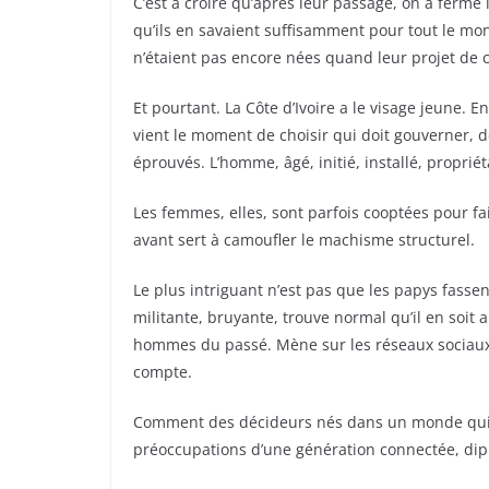
C’est à croire qu’après leur passage, on a fermé l
qu’ils en savaient suffisamment pour tout le mo
n’étaient pas encore nées quand leur projet de 
Et pourtant. La Côte d’Ivoire a le visage jeune.
vient le moment de choisir qui doit gouverner, 
éprouvés. L’homme, âgé, initié, installé, propriét
Les femmes, elles, sont parfois cooptées pour f
avant sert à camoufler le machisme structurel.
Le plus intriguant n’est pas que les papys fassen
militante, bruyante, trouve normal qu’il en soit 
hommes du passé. Mène sur les réseaux sociaux d
compte.
Comment des décideurs nés dans un monde qui n’
préoccupations d’une génération connectée, diplô