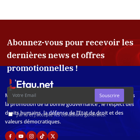
Abonnez-vous pour recevoir les
dernières news et offres
promotionnelles !
Média d'investigation ivoirien résolument engagé dans
Souscrire
la promotion de la bonne gouvernance , le respect des
droits humains, la défense de l’Etat de droit et des
J'ai lu et j'accepte les conditions générales.
valeurs démocratiques.