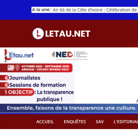
Passer
A la une:
au
contenu
ACCUEIL
ENQUÊTES
SAV
L’EDITORIA