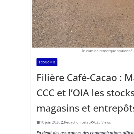
Un camion remorque stationné 
ECONOMIE
Filière Café-Cacao : 
CCC et l’OIA les stock
magasins et entrepôt
10 juin 2026
Rédaction Letau
625 Views
En dépit des assurances des communications officie