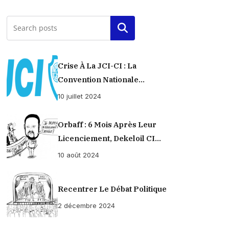
Rechercher
Crise À La JCI-CI : La
Convention Nationale
Provisoirement Suspendue
10 juillet 2024
Orbaff : 6 Mois Après Leur
Licenciement, Dekeloil CI
Propose À Ses Ex-Ouvriers Un
10 août 2024
Règlement À L’amiable !
Recentrer Le Débat Politique
2 décembre 2024