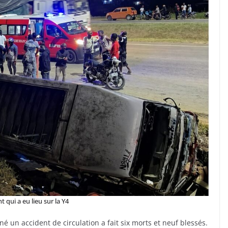
t qui a eu lieu sur la Y4
 un accident de circulation a fait six morts et neuf blessés.