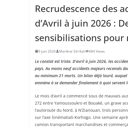
Recrudescence des ac
d’Avril à juin 2026 :
sensibilisations pour 
9 juin 2026
Marlène Sih-Kah
684 Views
Le constat est triste. D’avril à juin 2026, les accid
pays. Au moins neuf accidents majeurs recensés dans
au minimum 21 morts. Un bilan déjà lourd, auquel s
emmène à se demander finalement à quoi servent l
Le mois d’avril a commencé sous de mauvais ausp
272 entre Yamoussoukro et Bouaké, un grave accid
l’autoroute du Nord, à N’Zianouan, trois personnes
sur l’axe Sinématiali-Korhogo. Une semaine aprè
camion transportant marchandises et commerçant