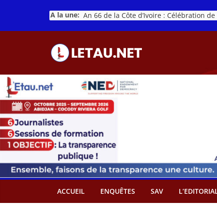
Passer
A la une:
au
contenu
ACCUEIL
ENQUÊTES
SAV
L’EDITORIA