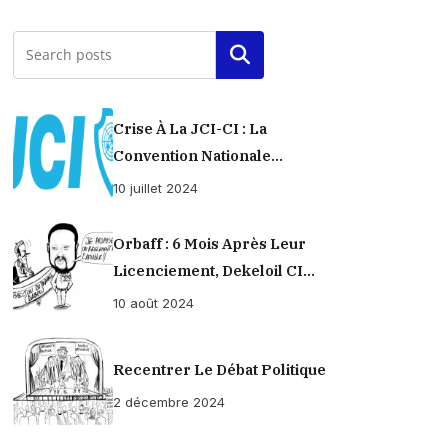
Rechercher
Crise À La JCI-CI : La
Convention Nationale
Provisoirement Suspendue
10 juillet 2024
Orbaff : 6 Mois Après Leur
Licenciement, Dekeloil CI
Propose À Ses Ex-Ouvriers Un
10 août 2024
Règlement À L’amiable !
Recentrer Le Débat Politique
2 décembre 2024