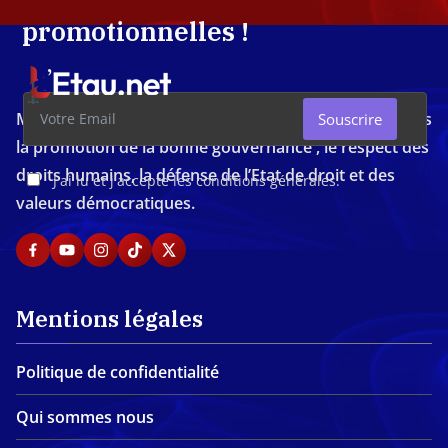
promotionnelles !
Média d'investigation ivoirien résolument engagé dans
Souscrire
la promotion de la bonne gouvernance , le respect des
droits humains, la défense de l’Etat de droit et des
J'ai lu et j'accepte les conditions générales.
valeurs démocratiques.
Mentions légales
Politique de confidentialité
Qui sommes nous