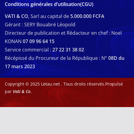
Conditions générales d’utilisation(CGU)
VATI & CO,
Sarl au capital de
5.000.000 FCFA
Gérant : SERY Bouabré Léopold
Directeur de publication et Rédacteur en chef : Noel
KONAN
07 09 96 64 15
Service commercial :
27 22 31 38 02
Récépissé du Procureur de la République : N°
08D du
17 mars 2023
Copyright © 2025
Letau.net
. Tous droits réservés.Propulsé
par
Vati & Co
.