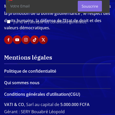
Média d'investigation ivoirien résolument engagé dans
Souscrire
la promotion de la bonne gouvernance , le respect des
droits humains, la défense de l’Etat de droit et des
J'ai lu et j'accepte les conditions générales.
valeurs démocratiques.
Mentions légales
Politique de confidentialité
Qui sommes nous
Conditions générales d’utilisation(CGU)
VATI & CO,
Sarl au capital de
5.000.000 FCFA
Gérant : SERY Bouabré Léopold