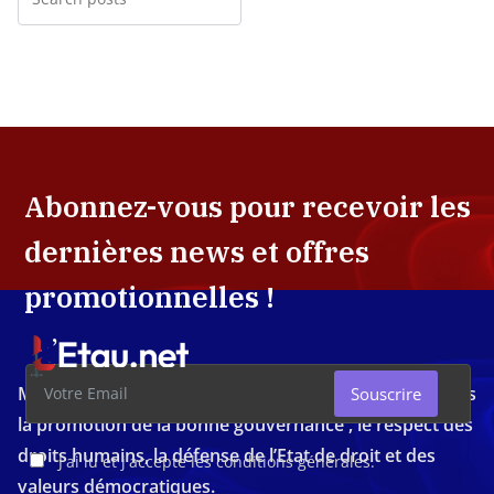
Abonnez-vous pour recevoir les
dernières news et offres
promotionnelles !
Média d'investigation ivoirien résolument engagé dans
Souscrire
la promotion de la bonne gouvernance , le respect des
droits humains, la défense de l’Etat de droit et des
J'ai lu et j'accepte les conditions générales.
valeurs démocratiques.