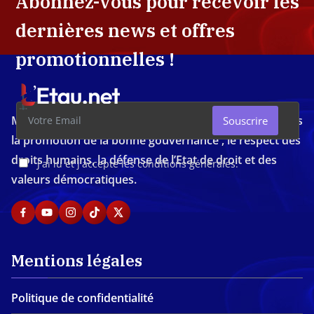
Abonnez-vous pour recevoir les
dernières news et offres
promotionnelles !
Média d'investigation ivoirien résolument engagé dans
Souscrire
la promotion de la bonne gouvernance , le respect des
droits humains, la défense de l’Etat de droit et des
J'ai lu et j'accepte les conditions générales.
valeurs démocratiques.
Mentions légales
Politique de confidentialité