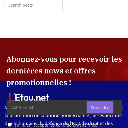
Abonnez-vous pour recevoir les
dernières news et offres
promotionnelles !
Média d'investigation ivoirien résolument engagé dans
Souscrire
la promotion de la bonne gouvernance , le respect des
droits humains, la défense de l’Etat de droit et des
J'ai lu et j'accepte les conditions générales.