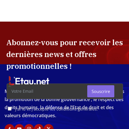
Abonnez-vous pour recevoir les
dernières news et offres
promotionnelles !
Média d'investigation ivoirien résolument engagé dans
Souscrire
la promotion de la bonne gouvernance , le respect des
droits humains, la défense de l’Etat de droit et des
J'ai lu et j'accepte les conditions générales.
valeurs démocratiques.