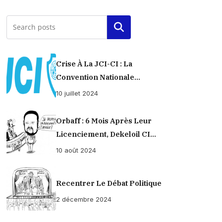
Rechercher
Crise À La JCI-CI : La
Convention Nationale
Provisoirement Suspendue
10 juillet 2024
Orbaff : 6 Mois Après Leur
Licenciement, Dekeloil CI
Propose À Ses Ex-Ouvriers Un
10 août 2024
Règlement À L’amiable !
Recentrer Le Débat Politique
2 décembre 2024