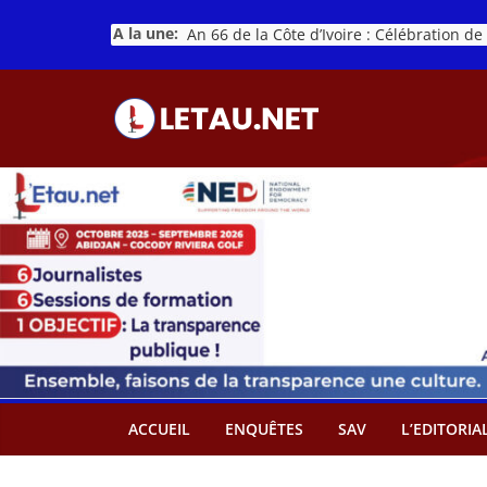
Passer
A la une:
au
contenu
ACCUEIL
ENQUÊTES
SAV
L’EDITORIA