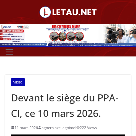
Passer
au
contenu
VIDEO
Devant le siège du PPA-
CI, ce 10 mars 2026.
11 mars 2026
agnero axel agnimel
222 Views