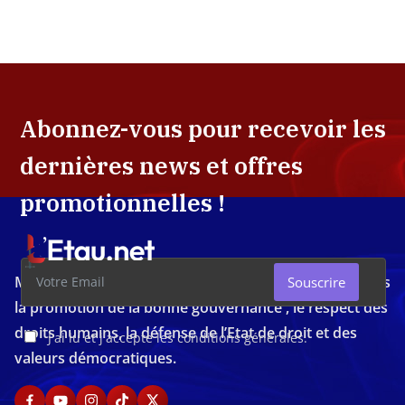
Abonnez-vous pour recevoir les
dernières news et offres
promotionnelles !
Média d'investigation ivoirien résolument engagé dans
Souscrire
la promotion de la bonne gouvernance , le respect des
droits humains, la défense de l’Etat de droit et des
J'ai lu et j'accepte les conditions générales.
valeurs démocratiques.