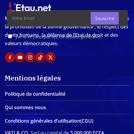
Média d'investigation ivoirien résolument engagé dans
Souscrire
la promotion de la bonne gouvernance , le respect des
droits humains, la défense de l’Etat de droit et des
J'ai lu et j'accepte les conditions générales.
valeurs démocratiques.
Mentions légales
Politique de confidentialité
Qui sommes nous
Conditions générales d’utilisation(CGU)
VATI & CO,
Sarl au capital de
5.000.000 FCFA