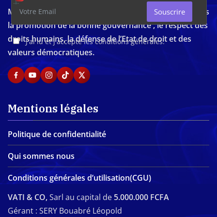
Média d'investigation ivoirien résolument engagé dans
Souscrire
la promotion de la bonne gouvernance , le respect des
droits humains, la défense de l’Etat de droit et des
J'ai lu et j'accepte les conditions générales.
valeurs démocratiques.
Mentions légales
Politique de confidentialité
Qui sommes nous
Conditions générales d’utilisation(CGU)
VATI & CO,
Sarl au capital de
5.000.000 FCFA
Gérant : SERY Bouabré Léopold