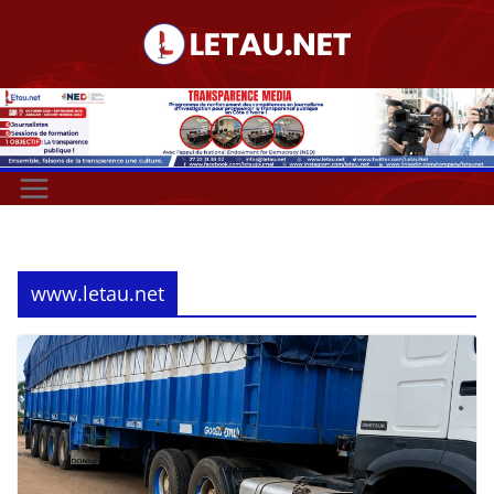
Passer
au
contenu
www.letau.net