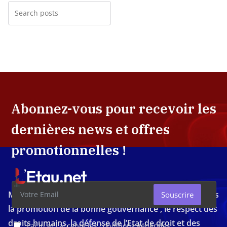
Abonnez-vous pour recevoir les
dernières news et offres
promotionnelles !
Média d'investigation ivoirien résolument engagé dans
Souscrire
la promotion de la bonne gouvernance , le respect des
droits humains, la défense de l’Etat de droit et des
J'ai lu et j'accepte les conditions générales.