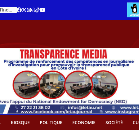
Cacao – Prix minimum garanti : Des producteurs demande son abandon
An 66 de la Côte d’Ivoire : Célébration de l’indépendance ou cérémonie d’hommage à Ouattara ?
L
KIOSQUE
POLITIQUE
ECONOMIE
SOCIÉTÉ
CU