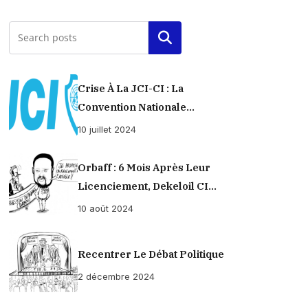
Rechercher
Crise À La JCI-CI : La
Convention Nationale
Provisoirement Suspendue
10 juillet 2024
Orbaff : 6 Mois Après Leur
Licenciement, Dekeloil CI
Propose À Ses Ex-Ouvriers Un
10 août 2024
Règlement À L’amiable !
Recentrer Le Débat Politique
2 décembre 2024