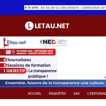
Passer
A la une:
au
contenu
ACCUEIL
ENQUÊTES
SAV
L’EDITORIA