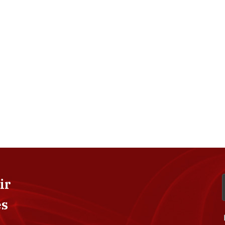
ir
es