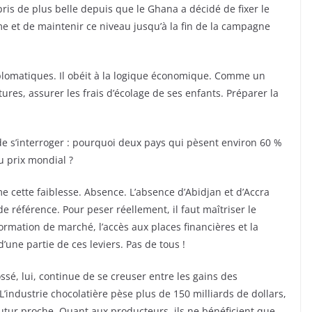
pris de plus belle depuis que le Ghana a décidé de fixer le
e et de maintenir ce niveau jusqu’à la fin de la campagne
plomatiques. Il obéit à la logique économique. Comme un
ures, assurer les frais d’écolage de ses enfants. Préparer la
e s’interroger : pourquoi deux pays qui pèsent environ 60 %
u prix mondial ?
cette faiblesse. Absence. L’absence d’Abidjan et d’Accra
de référence. Pour peser réellement, il faut maîtriser le
formation de marché, l’accès aux places financières et la
d’une partie de ces leviers. Pas de tous !
fossé, lui, continue de se creuser entre les gains des
L’industrie chocolatière pèse plus de 150 milliards de dollars,
futur proche. Quant aux producteurs, ils ne bénéficient que