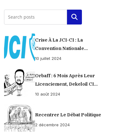
Rechercher
Crise À La JCI-CI : La
Convention Nationale
Provisoirement Suspendue
10 juillet 2024
Orbaff : 6 Mois Après Leur
Licenciement, Dekeloil CI
Propose À Ses Ex-Ouvriers Un
10 août 2024
Règlement À L’amiable !
Recentrer Le Débat Politique
2 décembre 2024