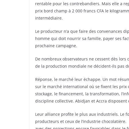
rentable pour les contrebandiers. Mais elle a re
prix bord champ à 2 000 francs CFA le kilogramm
intermédiaire.
Le producteur n’a que faire des convenances di
homme qui doit nourrir sa famille, payer ses fact
prochaine campagne.
De nombreux observateurs ne cessent dès lors d
de la production mondiale ne décident-ils pas d
Réponse, le marché leur échappe. Un mot résume 
sur le marché international où se fixent les prix 
stockage, le financement, la transformation, l’in
discipline collective. Abidjan et Accra disposent 
Leur alliance profite le plus aux industriels. Le 
producteurs et ceux de l’industrie chocolatière. 
avec des projections encore favorables dans le 