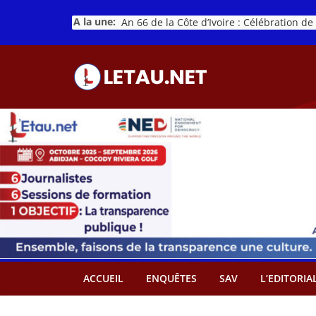
Passer
A la une:
au
contenu
ACCUEIL
ENQUÊTES
SAV
L’EDITORIA