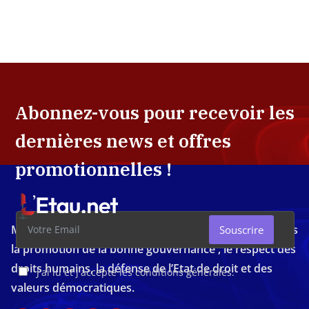
Abonnez-vous pour recevoir les
dernières news et offres
promotionnelles !
Média d'investigation ivoirien résolument engagé dans
Souscrire
la promotion de la bonne gouvernance , le respect des
droits humains, la défense de l’Etat de droit et des
J'ai lu et j'accepte les conditions générales.
valeurs démocratiques.