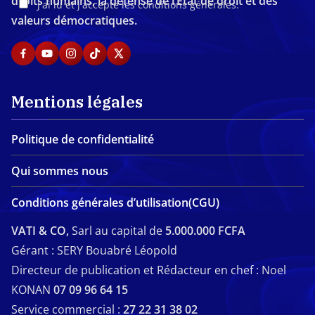
droits humains, la défense de l’Etat de droit et des
J'ai lu et j'accepte les conditions générales.
valeurs démocratiques.
Mentions légales
Politique de confidentialité
Qui sommes nous
Conditions générales d’utilisation(CGU)
VATI & CO,
Sarl au capital de
5.000.000 FCFA
Gérant : SERY Bouabré Léopold
Directeur de publication et Rédacteur en chef : Noel
KONAN
07 09 96 64 15
Service commercial :
27 22 31 38 02