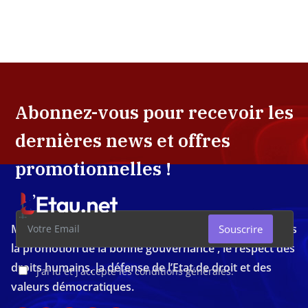
Abonnez-vous pour recevoir les
dernières news et offres
promotionnelles !
Média d'investigation ivoirien résolument engagé dans
Souscrire
la promotion de la bonne gouvernance , le respect des
droits humains, la défense de l’Etat de droit et des
J'ai lu et j'accepte les conditions générales.
valeurs démocratiques.