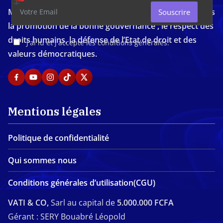
Média d'investigation ivoirien résolument engagé dans
Souscrire
la promotion de la bonne gouvernance , le respect des
droits humains, la défense de l’Etat de droit et des
J'ai lu et j'accepte les conditions générales.
valeurs démocratiques.
Mentions légales
Politique de confidentialité
Qui sommes nous
Conditions générales d’utilisation(CGU)
VATI & CO,
Sarl au capital de
5.000.000 FCFA
Gérant : SERY Bouabré Léopold