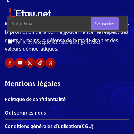
Média d'investigation ivoirien résolument engagé dans
Souscrire
la promotion de la bonne gouvernance , le respect des
droits humains, la défense de l’Etat de droit et des
J'ai lu et j'accepte les conditions générales.
valeurs démocratiques.
Mentions légales
Politique de confidentialité
Qui sommes nous
Conditions générales d’utilisation(CGU)