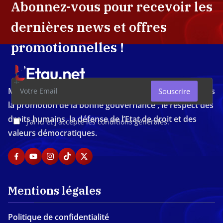
Abonnez-vous pour recevoir les
dernières news et offres
promotionnelles !
Média d'investigation ivoirien résolument engagé dans
Souscrire
la promotion de la bonne gouvernance , le respect des
droits humains, la défense de l’Etat de droit et des
J'ai lu et j'accepte les conditions générales.
valeurs démocratiques.
Mentions légales
Politique de confidentialité