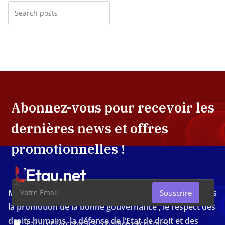
Abonnez-vous pour recevoir les
dernières news et offres
promotionnelles !
Média d'investigation ivoirien résolument engagé dans
Souscrire
la promotion de la bonne gouvernance , le respect des
droits humains, la défense de l’Etat de droit et des
J'ai lu et j'accepte les conditions générales.