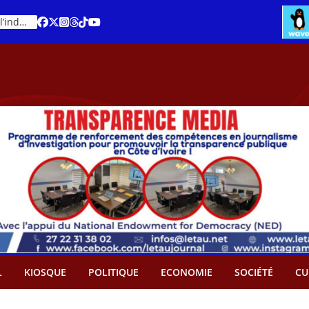
Cacao – Prix minimum garanti : Des producteurs demande son abandon
An 66 de la Côte d’Ivoire : Célébration de l’indépendance ou cérémonie d’hommage à Ouattara ?
L
KIOSQUE
POLITIQUE
ECONOMIE
SOCIÉTÉ
CU