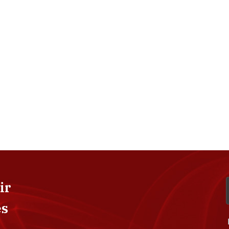
ir
es