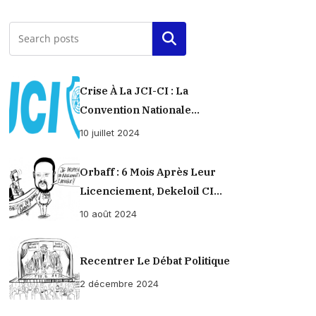
Rechercher
Crise À La JCI-CI : La
Convention Nationale
Provisoirement Suspendue
10 juillet 2024
Orbaff : 6 Mois Après Leur
Licenciement, Dekeloil CI
Propose À Ses Ex-Ouvriers Un
10 août 2024
Règlement À L’amiable !
Recentrer Le Débat Politique
2 décembre 2024