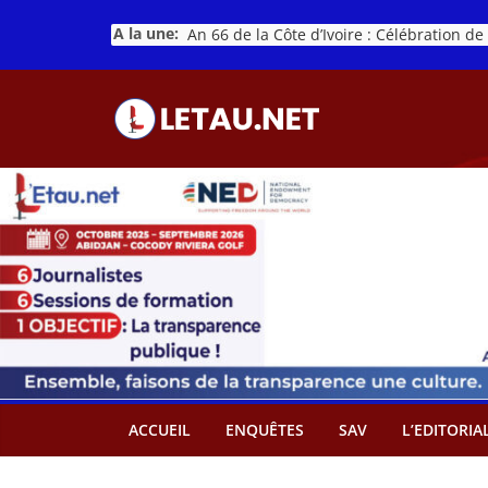
Passer
A la une:
au
contenu
ACCUEIL
ENQUÊTES
SAV
L’EDITORIA