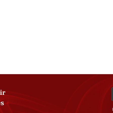
ir
es