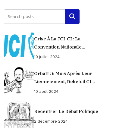
Rechercher
Crise À La JCI-CI : La
Convention Nationale
Provisoirement Suspendue
10 juillet 2024
Orbaff : 6 Mois Après Leur
Licenciement, Dekeloil CI
Propose À Ses Ex-Ouvriers Un
10 août 2024
Règlement À L’amiable !
Recentrer Le Débat Politique
2 décembre 2024