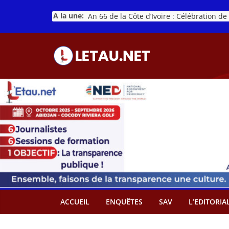
Passer
A la une:
au
contenu
ACCUEIL
ENQUÊTES
SAV
L’EDITORIA