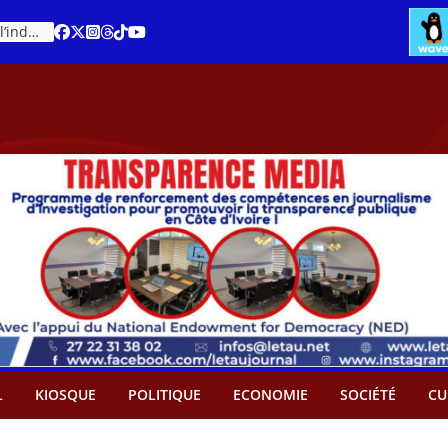
Cacao – Prix minimum garanti : Des producteurs demande son abandon
An 66 de la Côte d’Ivoire : Célébration de l’indépendance ou cérémonie d’hommage à Ouattara ?
L
KIOSQUE
POLITIQUE
ECONOMIE
SOCIÉTÉ
CU