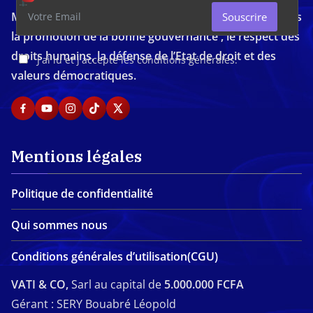
Média d'investigation ivoirien résolument engagé dans
Souscrire
la promotion de la bonne gouvernance , le respect des
droits humains, la défense de l’Etat de droit et des
J'ai lu et j'accepte les conditions générales.
valeurs démocratiques.
Mentions légales
Politique de confidentialité
Qui sommes nous
Conditions générales d’utilisation(CGU)
VATI & CO,
Sarl au capital de
5.000.000 FCFA
Gérant : SERY Bouabré Léopold