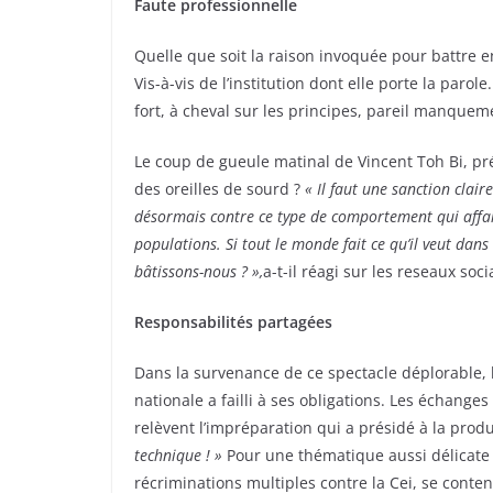
Faute professionnelle
Quelle que soit la raison invoquée pour battre en
Vis-à-vis de l’institution dont elle porte la parol
fort, à cheval sur les principes, pareil manque
Le coup de gueule matinal de Vincent Toh Bi, pré
des oreilles de sourd ?
«
Il faut une sanction clai
désormais contre ce type de comportement qui affaibli
populations. Si tout le monde fait ce qu’il veut dans
bâtissons-nous ? »,
a-t-il réagi sur les reseaux soci
Responsabilités partagées
Dans la survenance de ce spectacle déplorable, 
nationale a failli à ses obligations. Les échang
relèvent l’impréparation qui a présidé à la produ
technique ! »
Pour une thématique aussi délicate ?
récriminations multiples contre la Cei, se content