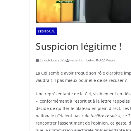
L'EDITORIAL
Suspicion légitime !
23 octobre 2025
Rédaction Letau
322 Views
La Cei semble avoir troqué son rôle d’arbitre impa
vaudrait-il pas mieux pour elle de se récuser ?
Une représentante de la Cei, visiblement en dé
»,
conformément à l’esprit et à la lettre rappelés 
décide de quitter le plateau en plein direct. Les
nationale n’étaient pas
« Au théâtre ce soir »,
ce 25
rencontrer l’assentiment de l’opinion, ce geste, 
que la Commission électorale (in)dépendante (Cei