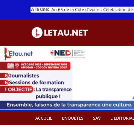
Passer
A la une:
au
contenu
ACCUEIL
ENQUÊTES
SAV
L’EDITORIA