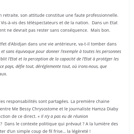
 retraite, son attitude constitue une faute professionnelle.
e. Vis-à-vis des téléspectateurs et de la nation. Dans un Etat
ment ne devrait pas rester sans conséquence. Mais bon.
fet d’Abidjan dans une vie antérieure, va-t-il tomber dans
re et sans équivoque pour donner l’exemple à toutes les personnes
t l’Etat et la perception de la capacité de l’Etat à protéger les
 ce pays, défie tout, déréglemente tout, où irons-nous, que
aux.
les responsabilités sont partagées. La première chaine
es entre Me Bessy Chrysostome et le journaliste Hamza Diaby
ction de ce direct.
« Il n’y a pas eu de réunion
 Dans le contexte politique qui prévaut ? A la lumière des
er d’un simple coup de fil frise… la légèreté !