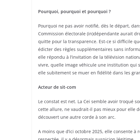
Pourquoi, pourquoi et pourquoi ?
Pourquoi ne pas avoir notifié, dès le départ, dan
Commission électorale (in)dépendante aurait dro
quitte pour la transparence. Est-ce si difficile q
édicter des règles supplémentaires sans informat
elle répondu à l’invitation de la télévision nati
vivre, quelle image véhicule une institution qui s
elle subitement se muer en fidélité dans les gra
Acteur de sit-com
Le constat est net. La Cei semble avoir troqué son
cette allure, ne vaudrait-il pas mieux pour elle 
découvert une autre corde à son arc.
A moins que d’ici octobre 2025, elle consente à re
respectée, il y a désormais suspicion légitime.