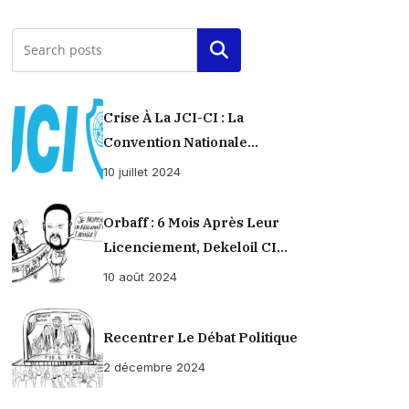
Rechercher
Crise À La JCI-CI : La
Convention Nationale
Provisoirement Suspendue
10 juillet 2024
Orbaff : 6 Mois Après Leur
Licenciement, Dekeloil CI
Propose À Ses Ex-Ouvriers Un
10 août 2024
Règlement À L’amiable !
Recentrer Le Débat Politique
2 décembre 2024