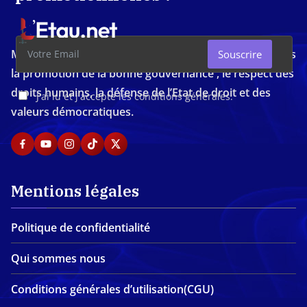
Média d'investigation ivoirien résolument engagé dans
Souscrire
la promotion de la bonne gouvernance , le respect des
droits humains, la défense de l’Etat de droit et des
J'ai lu et j'accepte les conditions générales.
valeurs démocratiques.
Mentions légales
Politique de confidentialité
Qui sommes nous
Conditions générales d’utilisation(CGU)