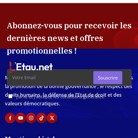
Abonnez-vous pour recevoir les
dernières news et offres
promotionnelles !
Média d'investigation ivoirien résolument engagé dans
Souscrire
la promotion de la bonne gouvernance , le respect des
droits humains, la défense de l’Etat de droit et des
J'ai lu et j'accepte les conditions générales.
valeurs démocratiques.