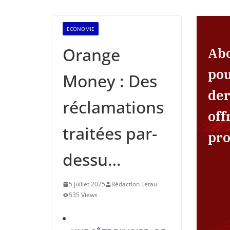
ECONOMIE
Orange
Ab
pou
Money : Des
der
réclamations
off
traitées par-
pro
dessu…
5 juillet 2025
Rédaction Letau
535 Views