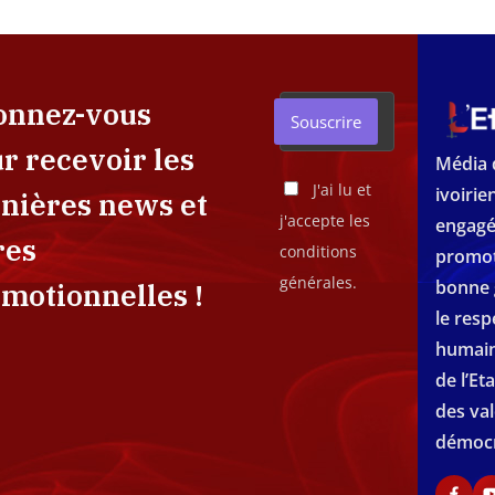
onnez-vous
Souscrire
r recevoir les
Média 
J'ai lu et
ivoiri
nières news et
j'accepte les
engagé
res
conditions
promot
générales.
bonne 
motionnelles !
le resp
humain
de l’Et
des va
démocr