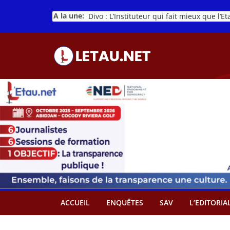
Passer
A la une:
Divo : L’Instituteur qui fait mieux que l’Et
au
contenu
ACCUEIL
ENQUÊTES
SAV
L’EDITORIA