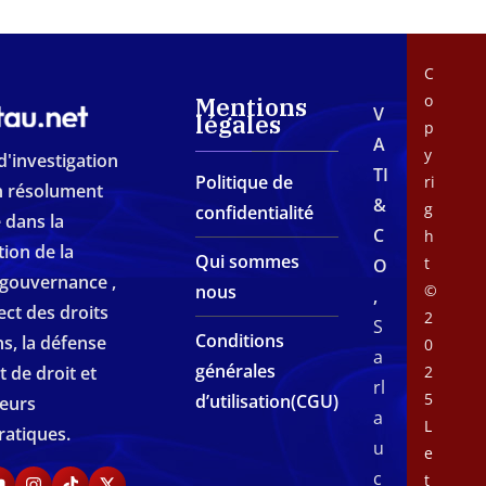
C
o
Mentions
V
légales
p
A
y
d'investigation
TI
Politique de
ri
en résolument
&
g
confidentialité
 dans la
C
h
ion de la
Qui sommes
t
O
gouvernance ,
nous
©
,
ect des droits
2
S
Conditions
s, la défense
0
a
générales
at de droit et
2
rl
5
d’utilisation(CGU)
leurs
a
L
atiques.
u
e
c
t