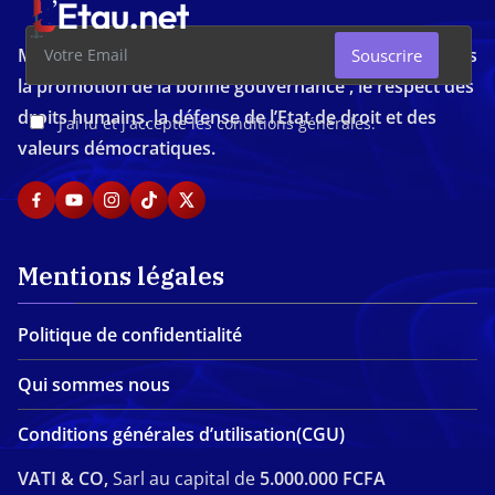
Média d'investigation ivoirien résolument engagé dans
Souscrire
la promotion de la bonne gouvernance , le respect des
droits humains, la défense de l’Etat de droit et des
J'ai lu et j'accepte les conditions générales.
valeurs démocratiques.
Mentions légales
Politique de confidentialité
Qui sommes nous
Conditions générales d’utilisation(CGU)
VATI & CO,
Sarl au capital de
5.000.000 FCFA