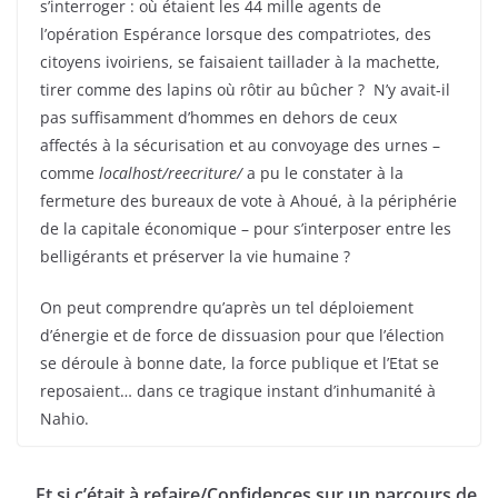
s’interroger : où étaient les 44 mille agents de
l’opération Espérance lorsque des compatriotes, des
citoyens ivoiriens, se faisaient taillader à la machette,
tirer comme des lapins où rôtir au bûcher ? N’y avait-il
pas suffisamment d’hommes en dehors de ceux
affectés à la sécurisation et au convoyage des urnes –
comme
localhost/reecriture/
a pu le constater à la
fermeture des bureaux de vote à Ahoué, à la périphérie
de la capitale économique – pour s’interposer entre les
belligérants et préserver la vie humaine ?
On peut comprendre qu’après un tel déploiement
d’énergie et de force de dissuasion pour que l’élection
se déroule à bonne date, la force publique et l’Etat se
reposaient… dans ce tragique instant d’inhumanité à
Nahio.
Et si c’était à refaire/Confidences sur un parcours de