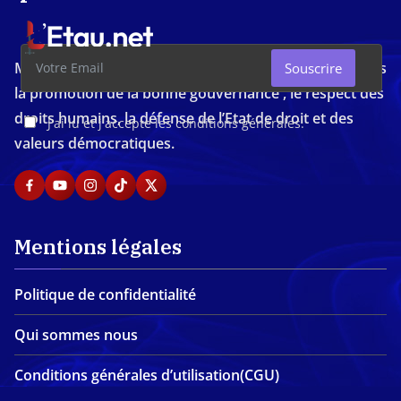
Média d'investigation ivoirien résolument engagé dans
Souscrire
la promotion de la bonne gouvernance , le respect des
droits humains, la défense de l’Etat de droit et des
J'ai lu et j'accepte les conditions générales.
valeurs démocratiques.
Mentions légales
Politique de confidentialité
Qui sommes nous
Conditions générales d’utilisation(CGU)