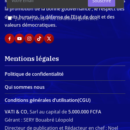
Média d'investigation ivoirien résolument engagé dans
Souscrire
la promotion de la bonne gouvernance , le respect des
droits humains, la défense de l’Etat de droit et des
J'ai lu et j'accepte les conditions générales.
valeurs démocratiques.
Mentions légales
Politique de confidentialité
Qui sommes nous
Conditions générales d’utilisation(CGU)
VATI & CO,
Sarl au capital de
5.000.000 FCFA
Gérant : SERY Bouabré Léopold
Directeur de publication et Rédacteur en chef : Noel