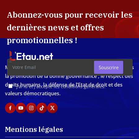
Abonnez-vous pour recevoir les
dernières news et offres
promotionnelles !
Média d'investigation ivoirien résolument engagé dans
Souscrire
la promotion de la bonne gouvernance , le respect des
droits humains, la défense de l’Etat de droit et des
J'ai lu et j'accepte les conditions générales.
valeurs démocratiques.
Mentions légales