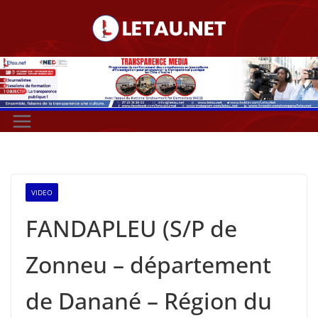
Passer
au
contenu
VIDEO
FANDAPLEU (S/P de
Zonneu – département
de Danané – Région du