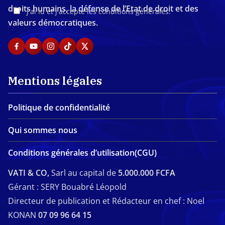
droits humains, la défense de l’Etat de droit et des
J'ai lu et j'accepte les conditions générales.
valeurs démocratiques.
Mentions légales
Politique de confidentialité
Qui sommes nous
Conditions générales d’utilisation(CGU)
VATI & CO,
Sarl au capital de
5.000.000 FCFA
Gérant : SERY Bouabré Léopold
Directeur de publication et Rédacteur en chef : Noel
KONAN
07 09 96 64 15