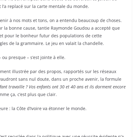
 l’a replacé sur la carte mentale du monde.
venir à nos mots et tons, on a entendu beaucoup de choses.
our la bonne cause, tantie Raymonde Goudou a accepté que
et pour le bonheur futur des populations de cette
ègles de la grammaire. Le jeu en valait la chandelle.
ou presque – s’est jointe à elle.
ment illustrée par des propos, rapportés sur les réseaux
i vaudront sans nul doute, dans un proche avenir, la formule
ant travaille ? Vos enfants ont 30 et 40 ans et ils dorment encore
mme ça, c’est plus que clair.
eure : la Côte d’Ivoire va étonner le monde.
est recyclée dans la politique avec une réussite évidente n’a