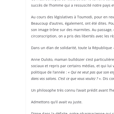
succès de l’homme qui a ressuscité notre pays et
Au cours des législatives à Toumodi, pour en re
Beaucoup d’autres, également, ont été dites. P
son image trône sur des marmites. Au passage, 
circonscription, on a pris des libertés avec les r
Dans un élan de solidarité, toute la République – 
Anne Ouloto, maman bulldozer s’est particulière
sociaux et repris par certains médias, et qui lu
politique de l’année :
«
Qui ne veut pas que son enf
dans vos salons. C’est ce que vous voulez ? ».
Dis co
Un philosophe très connu l’avait prédit avant l’h
Admettons qu’il avait vu juste.
Digne dans la défaite, notre pharmacienne qui s’