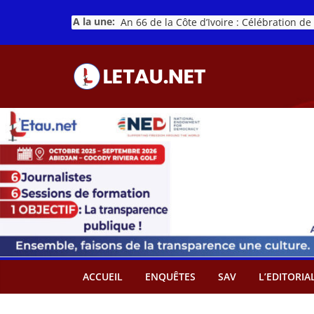
Passer
A la une:
au
contenu
ACCUEIL
ENQUÊTES
SAV
L’EDITORIA