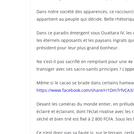
Dans notre société des apparences, ce raccourci
appartient au peuple qui décide. Belle rhétorique
Dans ce paradis émergent sous Ouattara IV, les é
les éternels opposants et les paysans ingrats qui
président pour leur plus grand bonheur.
Ne s’est-il pas sacrifié en rempilant pour une 4
transiger avec ses sacro-saints principes ?
L’appe
Même si le cacao se brade dans certains hameaux
https://www.facebook.com/share/r/1Dm7rfvCA3/
Devant les caméras du monde entier, en prélude
éclairé et éclairant, dont l’éclat rivalise avec l
séché et bien trié est fixé à 2 800 FCFA. Sous les
Ce n’est donc pas sa faute si, sur le terrain, ce