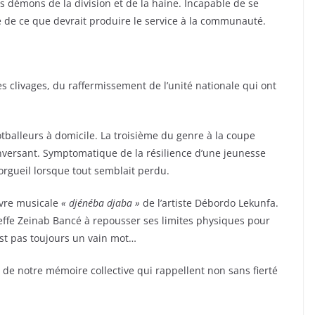
 démons de la division et de la haine. Incapable de se
e de ce que devrait produire le service à la communauté.
 clivages, du raffermissement de l’unité nationale qui ont
otballeurs à domicile. La troisième du genre à la coupe
nversant. Symptomatique de la résilience d’une jeunesse
’orgueil lorsque tout semblait perdu.
uvre musicale
« djénéba djaba »
de l’artiste Débordo Lekunfa.
heffe Zeinab Bancé à repousser ses limites physiques pour
est pas toujours un vain mot…
e notre mémoire collective qui rappellent non sans fierté
.