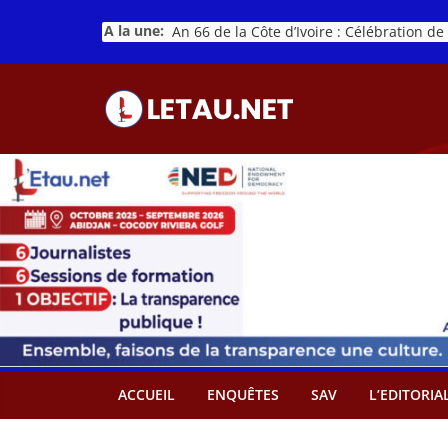
Passer
A la une:
au
contenu
ACCUEIL
ENQUÊTES
SAV
L’EDITORIA