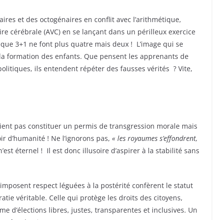
res et des octogénaires en conflit avec l’arithmétique,
re cérébrale (AVC) en se lançant dans un périlleux exercice
que 3+1 ne font plus quatre mais deux ! L’image qui se
la formation des enfants. Que pensent les apprenants de
litiques, ils entendent répéter des fausses vérités ? Vite,
ient pas constituer un permis de transgression morale mais
ir d’humanité ! Ne l’ignorons pas,
« les royaumes s’effondrent,
’est éternel !
Il est donc illusoire d’aspirer à la stabilité sans
i imposent respect léguées à la postérité confèrent le statut
tie véritable. Celle qui protège les droits des citoyens,
e d’élections libres, justes, transparentes et inclusives. Un