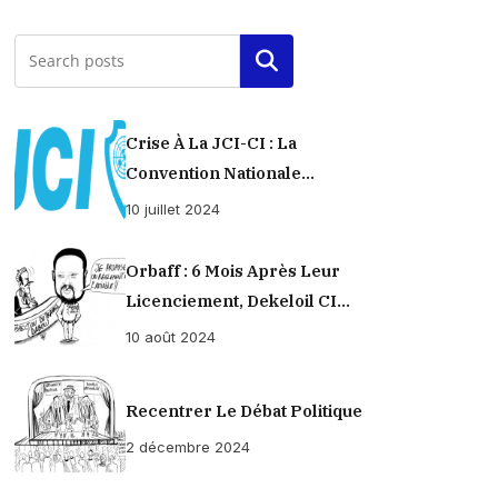
Rechercher
Crise À La JCI-CI : La
Convention Nationale
Provisoirement Suspendue
10 juillet 2024
Orbaff : 6 Mois Après Leur
Licenciement, Dekeloil CI
Propose À Ses Ex-Ouvriers Un
10 août 2024
Règlement À L’amiable !
Recentrer Le Débat Politique
2 décembre 2024