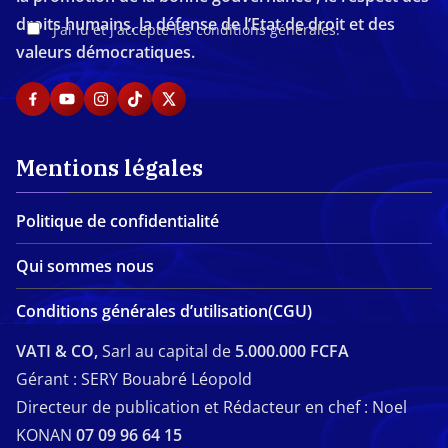
droits humains, la défense de l’Etat de droit et des
J'ai lu et j'accepte les conditions générales.
valeurs démocratiques.
Mentions légales
Politique de confidentialité
Qui sommes nous
Conditions générales d’utilisation(CGU)
VATI & CO,
Sarl au capital de
5.000.000 FCFA
Gérant : SERY Bouabré Léopold
Directeur de publication et Rédacteur en chef : Noel
KONAN
07 09 96 64 15