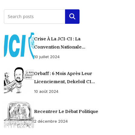
Rechercher
Crise À La JCI-CI : La
Convention Nationale
Provisoirement Suspendue
10 juillet 2024
Orbaff : 6 Mois Après Leur
Licenciement, Dekeloil CI
Propose À Ses Ex-Ouvriers Un
10 août 2024
Règlement À L’amiable !
Recentrer Le Débat Politique
2 décembre 2024