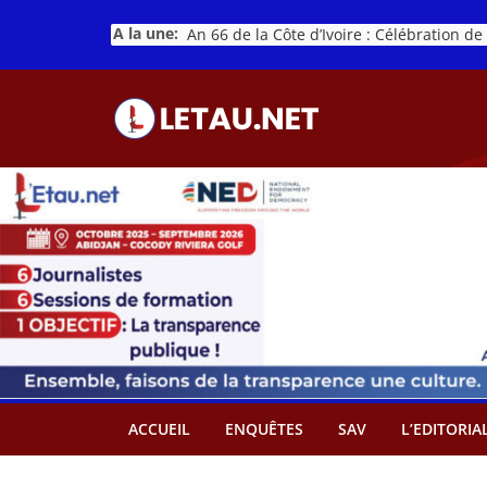
Passer
A la une:
au
contenu
ACCUEIL
ENQUÊTES
SAV
L’EDITORIA