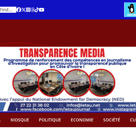
Cacao – Prix minimum garanti : Des producteurs demande son abandon
An 66 de la Côte d’Ivoire : Célébration de l’indépendance ou cérémonie d’hommage à Ouattara ?
L
KIOSQUE
POLITIQUE
ECONOMIE
SOCIÉTÉ
CU