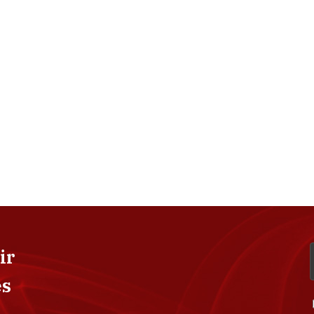
ir
es