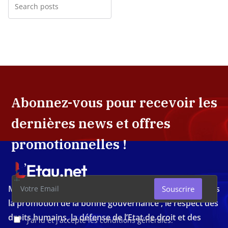
Abonnez-vous pour recevoir les
dernières news et offres
promotionnelles !
Média d'investigation ivoirien résolument engagé dans
Souscrire
la promotion de la bonne gouvernance , le respect des
droits humains, la défense de l’Etat de droit et des
J'ai lu et j'accepte les conditions générales.