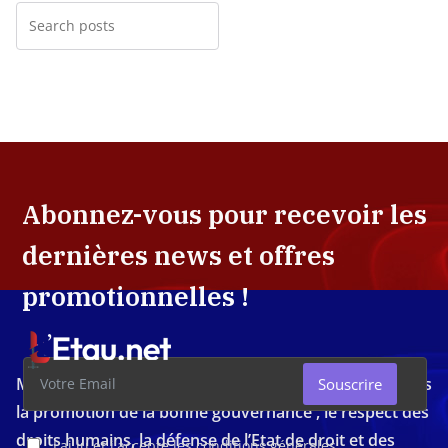
Abonnez-vous pour recevoir les
dernières news et offres
promotionnelles !
Média d'investigation ivoirien résolument engagé dans
Souscrire
la promotion de la bonne gouvernance , le respect des
droits humains, la défense de l’Etat de droit et des
J'ai lu et j'accepte les conditions générales.