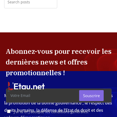
Abonnez-vous pour recevoir les
dernières news et offres
promotionnelles !
Média d'investigation ivoirien résolument engagé dans
Souscrire
la promotion de la bonne gouvernance , le respect des
droits humains, la défense de l’Etat de droit et des
J'ai lu et j'accepte les conditions générales.