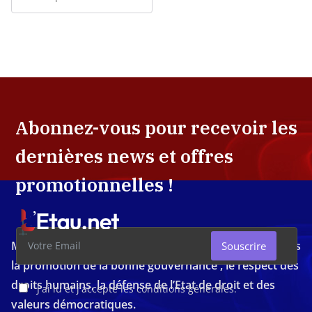
Abonnez-vous pour recevoir les
dernières news et offres
promotionnelles !
Média d'investigation ivoirien résolument engagé dans
Souscrire
la promotion de la bonne gouvernance , le respect des
droits humains, la défense de l’Etat de droit et des
J'ai lu et j'accepte les conditions générales.
valeurs démocratiques.