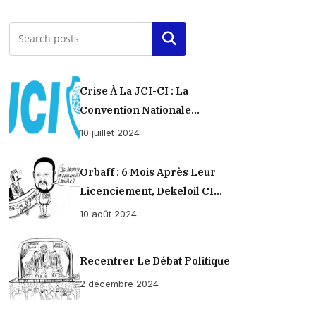
Rechercher
Crise À La JCI-CI : La
Convention Nationale
Provisoirement Suspendue
10 juillet 2024
Orbaff : 6 Mois Après Leur
Licenciement, Dekeloil CI
Propose À Ses Ex-Ouvriers Un
10 août 2024
Règlement À L’amiable !
Recentrer Le Débat Politique
2 décembre 2024