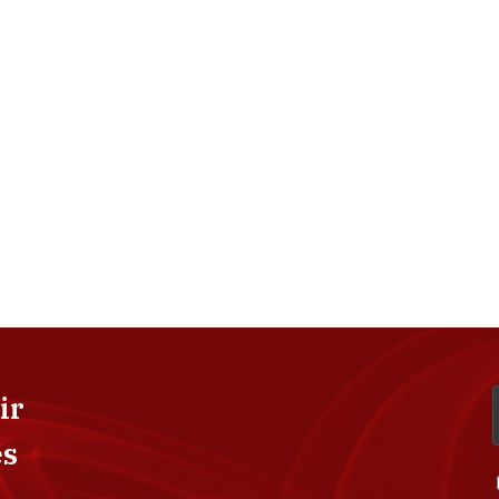
ir
es