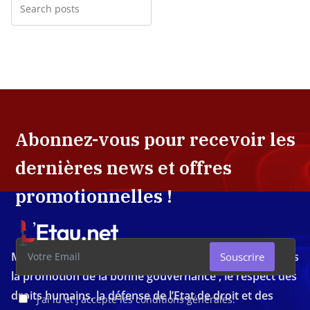
Abonnez-vous pour recevoir les
dernières news et offres
promotionnelles !
Média d'investigation ivoirien résolument engagé dans
Souscrire
la promotion de la bonne gouvernance , le respect des
droits humains, la défense de l’Etat de droit et des
J'ai lu et j'accepte les conditions générales.